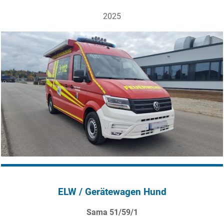
2025
News
Intern
ELW / Gerätewagen Hund
Sama 51/59/1