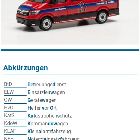
Abkürzungen
BtD
B
e
t
reuungs
d
ienst
ELW
E
insatz
l
eit
w
agen
GW
G
eräte
w
agen
HvO
H
elfer
v
or
O
rt
KatS
Kat
astrophen
s
chutz
KdoW
K
omman
dow
agen
KLAF
Kl
ein
a
larm
f
ahrzeug
NEF
N
otarzt
e
insatz
f
ahrzeug