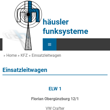
häusler
funksysteme
Home
KFZ
Einsatzleitwagen
Home
Einsatzleitwagen
Service
Funk
ELW 1
KFZ
Florian Obergünzburg 12/1
Über Uns
VW Crafter