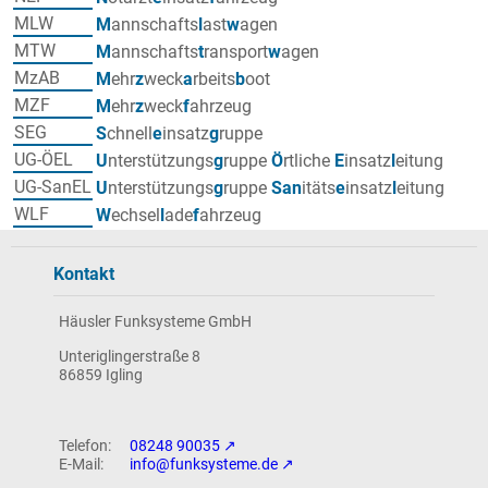
MLW
M
annschafts
l
ast
w
agen
MTW
M
annschafts
t
ransport
w
agen
MzAB
M
ehr
z
weck
a
rbeits
b
oot
MZF
M
ehr
z
weck
f
ahrzeug
SEG
S
chnell
e
insatz
g
ruppe
UG-ÖEL
U
nterstützungs
g
ruppe
Ö
rtliche
E
insatz
l
eitung
UG-SanEL
U
nterstützungs
g
ruppe
San
itäts
e
insatz
l
eitung
WLF
W
echsel
l
ade
f
ahrzeug
Kontakt
Häusler Funksysteme GmbH
Unteriglingerstraße 8
86859 Igling
08248 90035
info@funksysteme.de