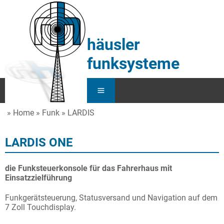
häusler
funksysteme
Home
Funk
LARDIS
Home
LARDIS ONE
Service
Funk
die Funksteuerkonsole für das Fahrerhaus mit
Einsatzzielführung
KFZ
Funkgerätsteuerung, Statusversand und Navigation auf dem
7 Zoll Touchdisplay.
Über Uns