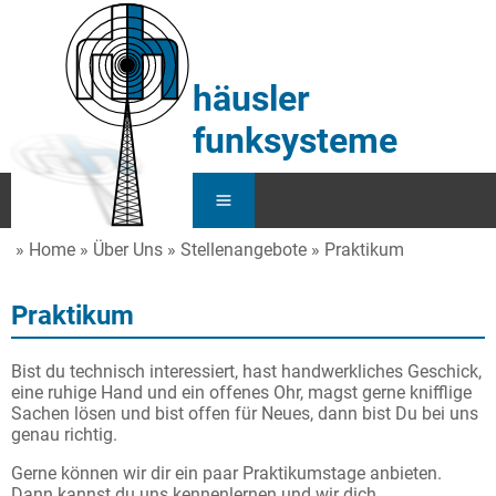
häusler
funksysteme
Home
Über Uns
Stellenangebote
Praktikum
Home
Praktikum
Service
Funk
Bist du technisch interessiert, hast handwerkliches Geschick,
eine ruhige Hand und ein offenes Ohr, magst gerne knifflige
Sachen lösen und bist offen für Neues, dann bist Du bei uns
KFZ
genau richtig.
Gerne können wir dir ein paar Praktikumstage anbieten.
Über Uns
Dann kannst du uns kennenlernen und wir dich.